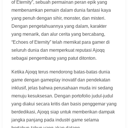
of Eternity”, sebuah permainan peran epik yang
membenamkan pemain dalam dunia fantasi kaya
yang penuh dengan sihir, monster, dan misteri.
Dengan pengetahuannya yang dalam, karakter
yang menarik, dan alur cerita yang bercabang,
“Echoes of Eternity” telah memikat para gamer di
seluruh dunia dan memperkuat reputasi Ajoqq
sebagai pengembang yang patut ditonton.
Ketika Ajoqq terus mendorong batas-batas dunia
game dengan gameplay inovatif dan pendekatan
inklusif, jelas bahwa perusahaan muda ini sedang
menuju kesuksesan. Dengan portofolio judul-judul
yang diakui secara kritis dan basis penggemar yang
berdedikasi, Ajoqq siap untuk memberikan dampak
jangka panjang pada industri game selama
bertahun-tahun yang akan datang.