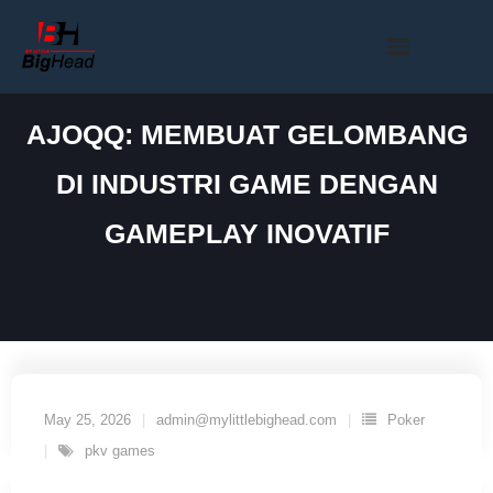
Skip
to
content
AJOQQ: MEMBUAT GELOMBANG
DI INDUSTRI GAME DENGAN
GAMEPLAY INOVATIF
May 25, 2026
admin@mylittlebighead.com
Poker
pkv games