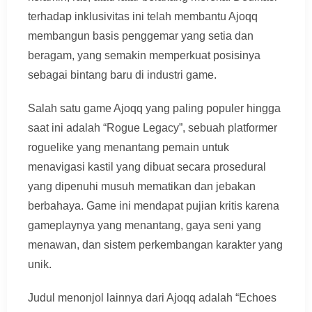
terhadap inklusivitas ini telah membantu Ajoqq
membangun basis penggemar yang setia dan
beragam, yang semakin memperkuat posisinya
sebagai bintang baru di industri game.
Salah satu game Ajoqq yang paling populer hingga
saat ini adalah “Rogue Legacy”, sebuah platformer
roguelike yang menantang pemain untuk
menavigasi kastil yang dibuat secara prosedural
yang dipenuhi musuh mematikan dan jebakan
berbahaya. Game ini mendapat pujian kritis karena
gameplaynya yang menantang, gaya seni yang
menawan, dan sistem perkembangan karakter yang
unik.
Judul menonjol lainnya dari Ajoqq adalah “Echoes