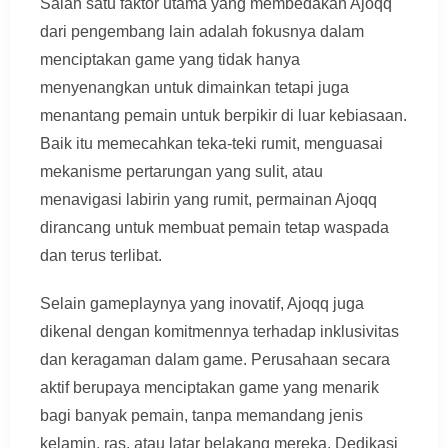
Salah satu faktor utama yang membedakan Ajoqq
dari pengembang lain adalah fokusnya dalam
menciptakan game yang tidak hanya
menyenangkan untuk dimainkan tetapi juga
menantang pemain untuk berpikir di luar kebiasaan.
Baik itu memecahkan teka-teki rumit, menguasai
mekanisme pertarungan yang sulit, atau
menavigasi labirin yang rumit, permainan Ajoqq
dirancang untuk membuat pemain tetap waspada
dan terus terlibat.
Selain gameplaynya yang inovatif, Ajoqq juga
dikenal dengan komitmennya terhadap inklusivitas
dan keragaman dalam game. Perusahaan secara
aktif berupaya menciptakan game yang menarik
bagi banyak pemain, tanpa memandang jenis
kelamin, ras, atau latar belakang mereka. Dedikasi