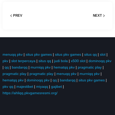
PREV
NEXT
menuqq pkv
|
situs pkv games
|
situs pkv games
|
situs qq
|
slot
|
pkv
|
slot terpercaya
|
situs qq
|
judi bola
|
x500 slot
|
dominoqq pkv
|
qq
|
bandarqq
|
murniqq pkv
|
hematqq pkv
|
pragmatic play
|
pragmatic play
|
pragmatic play
|
menuqq pkv
|
murniqq pkv
|
hematqq pkv
|
dominoqq pkv
|
qq
|
bandarqq
|
situs pkv games
|
pkv qq
|
majestibet
|
miyaqq
|
gajibet
|
https://ahliqq.pkvgamesresmi.org/