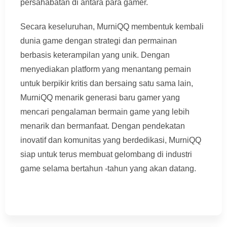
persahabatan di antara para gamer.
Secara keseluruhan, MurniQQ membentuk kembali
dunia game dengan strategi dan permainan
berbasis keterampilan yang unik. Dengan
menyediakan platform yang menantang pemain
untuk berpikir kritis dan bersaing satu sama lain,
MurniQQ menarik generasi baru gamer yang
mencari pengalaman bermain game yang lebih
menarik dan bermanfaat. Dengan pendekatan
inovatif dan komunitas yang berdedikasi, MurniQQ
siap untuk terus membuat gelombang di industri
game selama bertahun -tahun yang akan datang.