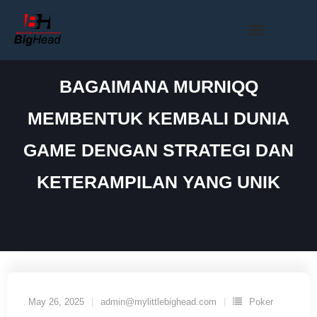
Skip
to
content
BAGAIMANA MURNIQQ
MEMBENTUK KEMBALI DUNIA
GAME DENGAN STRATEGI DAN
KETERAMPILAN YANG UNIK
May 26, 2025
admin@mylittlebighead.com
Poker