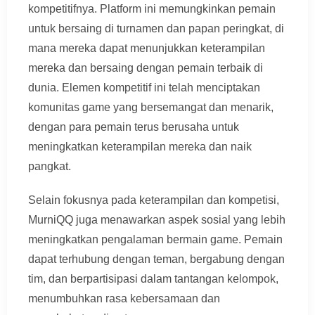
kompetitifnya. Platform ini memungkinkan pemain
untuk bersaing di turnamen dan papan peringkat, di
mana mereka dapat menunjukkan keterampilan
mereka dan bersaing dengan pemain terbaik di
dunia. Elemen kompetitif ini telah menciptakan
komunitas game yang bersemangat dan menarik,
dengan para pemain terus berusaha untuk
meningkatkan keterampilan mereka dan naik
pangkat.
Selain fokusnya pada keterampilan dan kompetisi,
MurniQQ juga menawarkan aspek sosial yang lebih
meningkatkan pengalaman bermain game. Pemain
dapat terhubung dengan teman, bergabung dengan
tim, dan berpartisipasi dalam tantangan kelompok,
menumbuhkan rasa kebersamaan dan