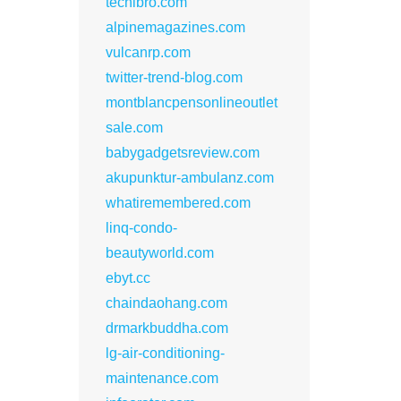
techibro.com
alpinemagazines.com
vulcanrp.com
twitter-trend-blog.com
montblancpensonlineoutlet
sale.com
babygadgetsreview.com
akupunktur-ambulanz.com
whatiremembered.com
linq-condo-
beautyworld.com
ebyt.cc
chaindaohang.com
drmarkbuddha.com
lg-air-conditioning-
maintenance.com