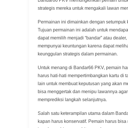
Bandar66 PKV memungkinkan pemain untuk
strategis mereka untuk mengakali lawan mer
Permainan ini dimainkan dengan setumpuk ka
Tujuan permainan ini adalah untuk mendapatk
dapat memilih menjadi “bandar” atau dealer
mempunyai keuntungan karena dapat meliha
keunggulan strategis dalam permainan.
Untuk menang di Bandar66 PKV, pemain haru
harus hati-hati mempertimbangkan kartu di 
lain untuk membuat keputusan yang akan m
bisa menggertak dan menipu lawannya agar
memprediksi langkah selanjutnya.
Salah satu keterampilan utama dalam Band
kapan harus konservatif. Pemain harus bis