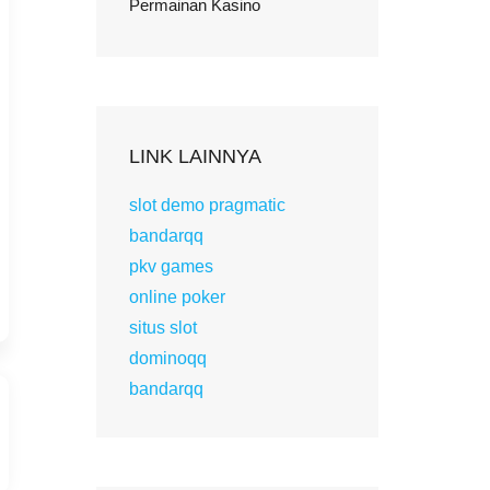
Permainan Kasino
LINK LAINNYA
slot demo pragmatic
bandarqq
pkv games
online poker
situs slot
dominoqq
bandarqq