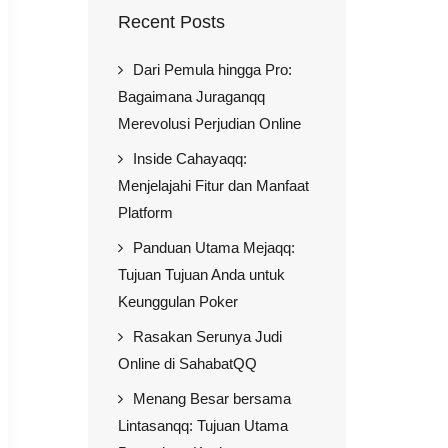
Recent Posts
Dari Pemula hingga Pro:
Bagaimana Juraganqq
Merevolusi Perjudian Online
Inside Cahayaqq:
Menjelajahi Fitur dan Manfaat
Platform
Panduan Utama Mejaqq:
Tujuan Tujuan Anda untuk
Keunggulan Poker
Rasakan Serunya Judi
Online di SahabatQQ
Menang Besar bersama
Lintasanqq: Tujuan Utama