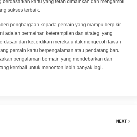
 berdasarkan kartu yang telah dimainkan dan mengambil
g sukses terbaik.
eri penghargaan kepada pemain yang mampu berpikir
Ini adalah permainan keterampilan dan strategi yang
rdasan dan kecerdikan mereka untuk mengecoh lawan
rang pemain kartu berpengalaman atau pendatang baru
warkan pengalaman bermain yang mendebarkan dan
ng kembali untuk menonton lebih banyak lagi.
NEXT