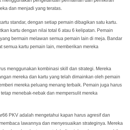
 menggunakan pengetahuan permainan dan pemikiran
eka dan menjadi yang teratas.
rtu standar, dengan setiap pemain dibagikan satu kartu.
an kartu dengan nilai total 6 atau 6 kelipatan. Pemain
, yang bermain melawan semua pemain lain di meja. Bandar
t semua kartu pemain lain, memberikan mereka
s menggunakan kombinasi skill dan strategi. Mereka
tangan mereka dan kartu yang telah dimainkan oleh pemain
emberi mereka peluang menang terbaik. Pemain juga harus
 tetap menebak-nebak dan mempersulit mereka
ar66 PKV adalah mengetahui kapan harus agresif dan
a membaca lawannya dan menyesuaikan strateginya. Mereka