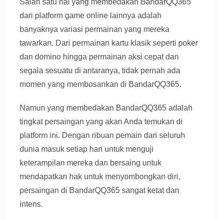
Salah satu hal yang membedakan BandarQQ365
dari platform game online lainnya adalah
banyaknya variasi permainan yang mereka
tawarkan. Dari permainan kartu klasik seperti poker
dan domino hingga permainan aksi cepat dan
segala sesuatu di antaranya, tidak pernah ada
momen yang membosankan di BandarQQ365.
Namun yang membedakan BandarQQ365 adalah
tingkat persaingan yang akan Anda temukan di
platform ini. Dengan ribuan pemain dari seluruh
dunia masuk setiap hari untuk menguji
keterampilan mereka dan bersaing untuk
mendapatkan hak untuk menyombongkan diri,
persaingan di BandarQQ365 sangat ketat dan
intens.