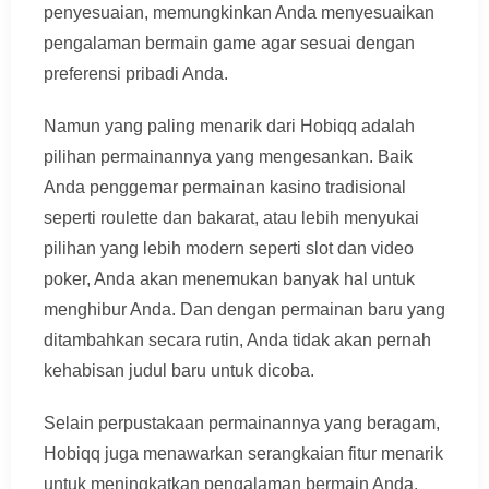
penyesuaian, memungkinkan Anda menyesuaikan
pengalaman bermain game agar sesuai dengan
preferensi pribadi Anda.
Namun yang paling menarik dari Hobiqq adalah
pilihan permainannya yang mengesankan. Baik
Anda penggemar permainan kasino tradisional
seperti roulette dan bakarat, atau lebih menyukai
pilihan yang lebih modern seperti slot dan video
poker, Anda akan menemukan banyak hal untuk
menghibur Anda. Dan dengan permainan baru yang
ditambahkan secara rutin, Anda tidak akan pernah
kehabisan judul baru untuk dicoba.
Selain perpustakaan permainannya yang beragam,
Hobiqq juga menawarkan serangkaian fitur menarik
untuk meningkatkan pengalaman bermain Anda.