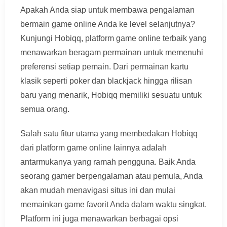
Apakah Anda siap untuk membawa pengalaman
bermain game online Anda ke level selanjutnya?
Kunjungi Hobiqq, platform game online terbaik yang
menawarkan beragam permainan untuk memenuhi
preferensi setiap pemain. Dari permainan kartu
klasik seperti poker dan blackjack hingga rilisan
baru yang menarik, Hobiqq memiliki sesuatu untuk
semua orang.
Salah satu fitur utama yang membedakan Hobiqq
dari platform game online lainnya adalah
antarmukanya yang ramah pengguna. Baik Anda
seorang gamer berpengalaman atau pemula, Anda
akan mudah menavigasi situs ini dan mulai
memainkan game favorit Anda dalam waktu singkat.
Platform ini juga menawarkan berbagai opsi