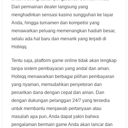
Dari permainan dealer langsung yang
menghadirkan sensasi kasino sungguhan ke layar
Anda, hingga turnamen dan kompetisi yang
menawarkan peluang memenangkan hadiah besar,
selalu ada hal baru dan menarik yang terjadi di
Hobiqq.
Tentu saja, platform game online tidak akan lengkap
tanpa sistem pembayaran yang andal dan aman.
Hobiqq menawarkan berbagai pilihan pembayaran
yang nyaman, memudahkan penyetoran dan
penarikan dana dengan cepat dan aman. Dan
dengan dukungan pelanggan 24/7 yang tersedia
untuk membantu menjawab pertanyaan atau
masalah apa pun, Anda dapat yakin bahwa
pengalaman bermain game Anda akan lancar dan