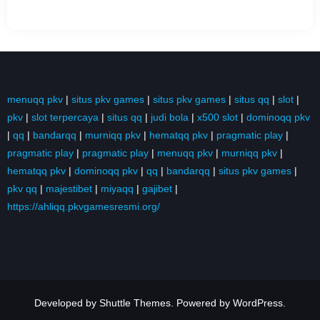
menuqq pkv
|
situs pkv games
|
situs pkv games
|
situs qq
|
slot
|
pkv
|
slot terpercaya
|
situs qq
|
judi bola
|
x500 slot
|
dominoqq pkv
|
qq
|
bandarqq
|
murniqq pkv
|
hematqq pkv
|
pragmatic play
|
pragmatic play
|
pragmatic play
|
menuqq pkv
|
murniqq pkv
|
hematqq pkv
|
dominoqq pkv
|
qq
|
bandarqq
|
situs pkv games
|
pkv qq
|
majestibet
|
miyaqq
|
gajibet
|
https://ahliqq.pkvgamesresmi.org/
Developed by
Shuttle Themes
. Powered by
WordPress
.