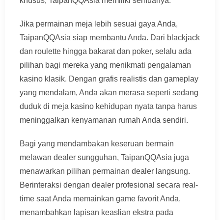
khusus, TaipanQQAsia memiliki semuanya.
Jika permainan meja lebih sesuai gaya Anda,
TaipanQQAsia siap membantu Anda. Dari blackjack
dan roulette hingga bakarat dan poker, selalu ada
pilihan bagi mereka yang menikmati pengalaman
kasino klasik. Dengan grafis realistis dan gameplay
yang mendalam, Anda akan merasa seperti sedang
duduk di meja kasino kehidupan nyata tanpa harus
meninggalkan kenyamanan rumah Anda sendiri.
Bagi yang mendambakan keseruan bermain
melawan dealer sungguhan, TaipanQQAsia juga
menawarkan pilihan permainan dealer langsung.
Berinteraksi dengan dealer profesional secara real-
time saat Anda memainkan game favorit Anda,
menambahkan lapisan keaslian ekstra pada