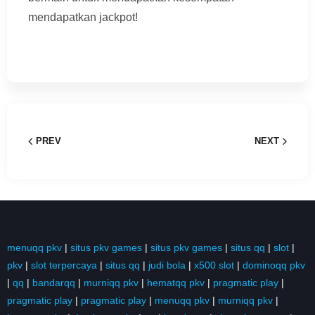
mendapatkan jackpot!
PREV
NEXT
menuqq pkv
|
situs pkv games
|
situs pkv games
|
situs qq
|
slot
|
pkv
|
slot terpercaya
|
situs qq
|
judi bola
|
x500 slot
|
dominoqq pkv
|
qq
|
bandarqq
|
murniqq pkv
|
hematqq pkv
|
pragmatic play
|
pragmatic play
|
pragmatic play
|
menuqq pkv
|
murniqq pkv
|