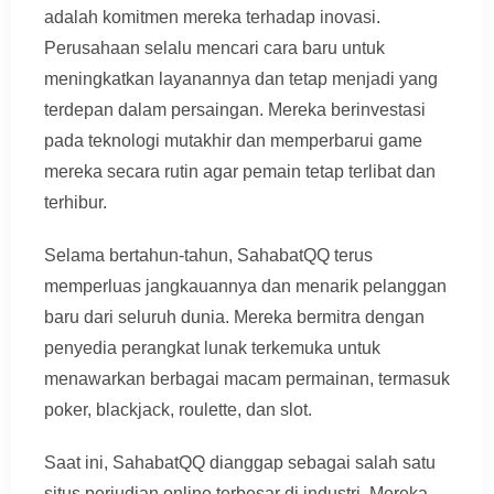
adalah komitmen mereka terhadap inovasi.
Perusahaan selalu mencari cara baru untuk
meningkatkan layanannya dan tetap menjadi yang
terdepan dalam persaingan. Mereka berinvestasi
pada teknologi mutakhir dan memperbarui game
mereka secara rutin agar pemain tetap terlibat dan
terhibur.
Selama bertahun-tahun, SahabatQQ terus
memperluas jangkauannya dan menarik pelanggan
baru dari seluruh dunia. Mereka bermitra dengan
penyedia perangkat lunak terkemuka untuk
menawarkan berbagai macam permainan, termasuk
poker, blackjack, roulette, dan slot.
Saat ini, SahabatQQ dianggap sebagai salah satu
situs perjudian online terbesar di industri. Mereka