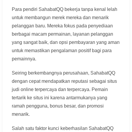
Para pendiri SahabatQQ bekerja tanpa kenal lelah
untuk membangun merek mereka dan menarik
pelanggan baru. Mereka fokus pada penyediaan
berbagai macam permainan, layanan pelanggan
yang sangat baik, dan opsi pembayaran yang aman
untuk memastikan pengalaman positif bagi para
pemainnya.
Seiring berkembangnya perusahaan, SahabatQQ
dengan cepat mendapatkan reputasi sebagai situs
judi online terpercaya dan terpercaya. Pemain
tertarik ke situs ini karena antarmukanya yang
ramah pengguna, bonus besar, dan promosi
menarik.
Salah satu faktor kunci keberhasilan SahabatQQ