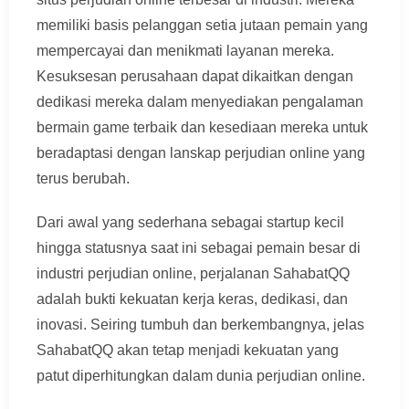
memiliki basis pelanggan setia jutaan pemain yang
mempercayai dan menikmati layanan mereka.
Kesuksesan perusahaan dapat dikaitkan dengan
dedikasi mereka dalam menyediakan pengalaman
bermain game terbaik dan kesediaan mereka untuk
beradaptasi dengan lanskap perjudian online yang
terus berubah.
Dari awal yang sederhana sebagai startup kecil
hingga statusnya saat ini sebagai pemain besar di
industri perjudian online, perjalanan SahabatQQ
adalah bukti kekuatan kerja keras, dedikasi, dan
inovasi. Seiring tumbuh dan berkembangnya, jelas
SahabatQQ akan tetap menjadi kekuatan yang
patut diperhitungkan dalam dunia perjudian online.