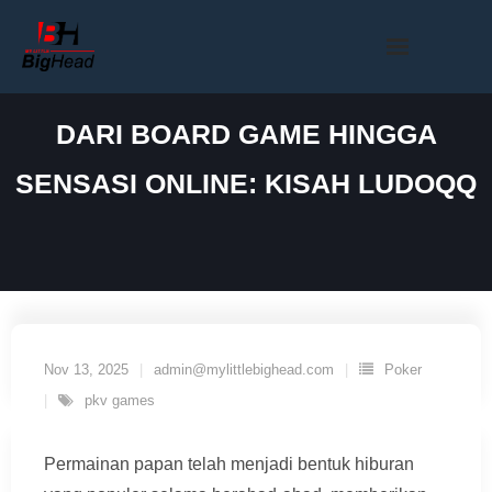
Skip
to
content
DARI BOARD GAME HINGGA
SENSASI ONLINE: KISAH LUDOQQ
Nov 13, 2025
admin@mylittlebighead.com
Poker
pkv games
Permainan papan telah menjadi bentuk hiburan