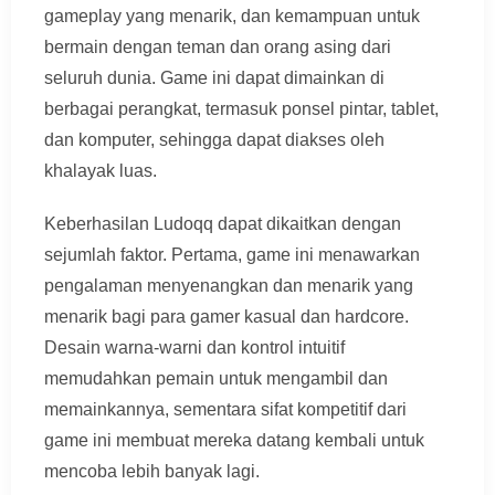
gameplay yang menarik, dan kemampuan untuk
bermain dengan teman dan orang asing dari
seluruh dunia. Game ini dapat dimainkan di
berbagai perangkat, termasuk ponsel pintar, tablet,
dan komputer, sehingga dapat diakses oleh
khalayak luas.
Keberhasilan Ludoqq dapat dikaitkan dengan
sejumlah faktor. Pertama, game ini menawarkan
pengalaman menyenangkan dan menarik yang
menarik bagi para gamer kasual dan hardcore.
Desain warna-warni dan kontrol intuitif
memudahkan pemain untuk mengambil dan
memainkannya, sementara sifat kompetitif dari
game ini membuat mereka datang kembali untuk
mencoba lebih banyak lagi.