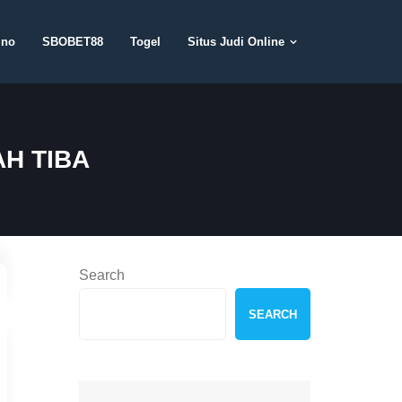
ino
SBOBET88
Togel
Situs Judi Online
H TIBA
Search
SEARCH