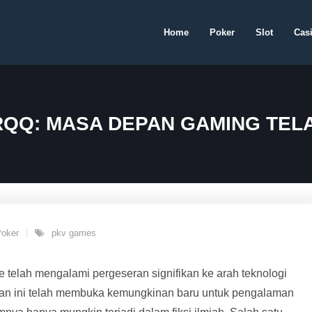
Home
Poker
Slot
Cas
QQ: MASA DEPAN GAMING TELA
oker
pkv games
e telah mengalami pergeseran signifikan ke arah teknologi
ajuan ini telah membuka kemungkinan baru untuk pengalaman