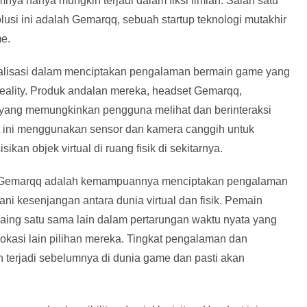
a hanya mungkin terjadi dalam fiksi ilmiah. Salah satu
usi ini adalah Gemarqq, sebuah startup teknologi mutakhir
e.
alisasi dalam menciptakan pengalaman bermain game yang
eality. Produk andalan mereka, headset Gemarqq,
yang memungkinkan pengguna melihat dan berinteraksi
et ini menggunakan sensor dan kamera canggih untuk
n objek virtual di ruang fisik di sekitarnya.
dset Gemarqq adalah kemampuannya menciptakan pengalaman
 kesenjangan antara dunia virtual dan fisik. Pemain
aing satu sama lain dalam pertarungan waktu nyata yang
lokasi lain pilihan mereka. Tingkat pengalaman dan
h terjadi sebelumnya di dunia game dan pasti akan