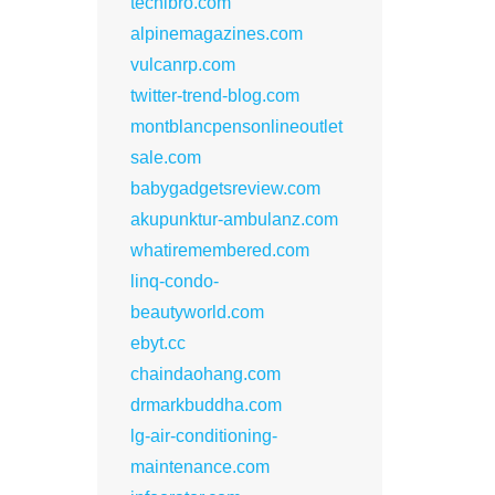
techibro.com
alpinemagazines.com
vulcanrp.com
twitter-trend-blog.com
montblancpensonlineoutlet
sale.com
babygadgetsreview.com
akupunktur-ambulanz.com
whatiremembered.com
linq-condo-
beautyworld.com
ebyt.cc
chaindaohang.com
drmarkbuddha.com
lg-air-conditioning-
maintenance.com