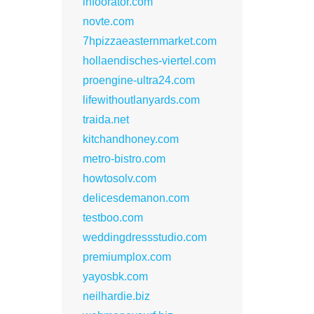
infoorator.com
novte.com
7hpizzaeasternmarket.com
hollaendisches-viertel.com
proengine-ultra24.com
lifewithoutlanyards.com
traida.net
kitchandhoney.com
metro-bistro.com
howtosolv.com
delicesdemanon.com
testboo.com
weddingdressstudio.com
premiumplox.com
yayosbk.com
neilhardie.biz