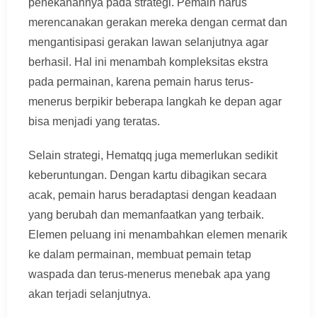
penekanannya pada strategi. Pemain harus
merencanakan gerakan mereka dengan cermat dan
mengantisipasi gerakan lawan selanjutnya agar
berhasil. Hal ini menambah kompleksitas ekstra
pada permainan, karena pemain harus terus-
menerus berpikir beberapa langkah ke depan agar
bisa menjadi yang teratas.
Selain strategi, Hematqq juga memerlukan sedikit
keberuntungan. Dengan kartu dibagikan secara
acak, pemain harus beradaptasi dengan keadaan
yang berubah dan memanfaatkan yang terbaik.
Elemen peluang ini menambahkan elemen menarik
ke dalam permainan, membuat pemain tetap
waspada dan terus-menerus menebak apa yang
akan terjadi selanjutnya.