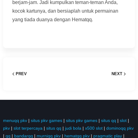
berjam-jam. Jadi kumpulkan teman-teman Anda,
kocok kartunya, dan bersiaplah untuk permainan
yang tiada duanya dengan Hematqq.
PREV
NEXT
menuqq pkv
|
situs pkv games
|
situs pkv games
|
situs qq
|
slot
|
pkv
|
slot terpercaya
|
situs qq
|
judi bola
|
x500 slot
|
dominoqq pkv
|
qq
|
bandarqq
|
murniqq pkv
|
hematqq pkv
|
pragmatic play
|