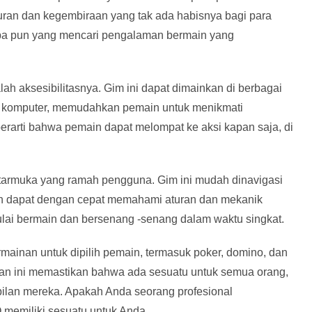
ran dan kegembiraan yang tak ada habisnya bagi para
pa pun yang mencari pengalaman bermain yang
ah aksesibilitasnya. Gim ini dapat dimainkan di berbagai
an komputer, memudahkan pemain untuk menikmati
erarti bahwa pemain dapat melompat ke aksi kapan saja, di
ntarmuka yang ramah pengguna. Gim ini mudah dinavigasi
n dapat dengan cepat memahami aturan dan mekanik
ai bermain dan bersenang -senang dalam waktu singkat.
nan untuk dipilih pemain, termasuk poker, domino, dan
an ini memastikan bahwa ada sesuatu untuk semua orang,
ampilan mereka. Apakah Anda seorang profesional
memiliki sesuatu untuk Anda.