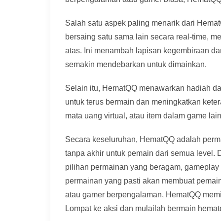
Salah satu aspek paling menarik dari Hemat
bersaing satu sama lain secara real-time, m
atas. Ini menambah lapisan kegembiraan da
semakin mendebarkan untuk dimainkan.
Selain itu, HematQQ menawarkan hadiah da
untuk terus bermain dan meningkatkan keter
mata uang virtual, atau item dalam game l
Secara keseluruhan, HematQQ adalah perma
tanpa akhir untuk pemain dari semua level.
pilihan permainan yang beragam, gameplay 
permainan yang pasti akan membuat pemain
atau gamer berpengalaman, HematQQ memil
Lompat ke aksi dan mulailah bermain hematqq