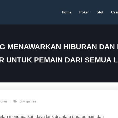
Home
Poker
Slot
Cas
G MENAWARKAN HIBURAN DAN
R UNTUK PEMAIN DARI SEMUA 
oker
pkv games
lah mendapatkan daya tarik di antara para pemain dari