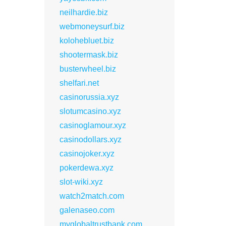
neilhardie.biz
webmoneysurf.biz
kolohebluet.biz
shootermask.biz
busterwheel.biz
shelfari.net
casinorussia.xyz
slotumcasino.xyz
casinoglamour.xyz
casinodollars.xyz
casinojoker.xyz
pokerdewa.xyz
slot-wiki.xyz
watch2match.com
galenaseo.com
myglobaltrustbank.com