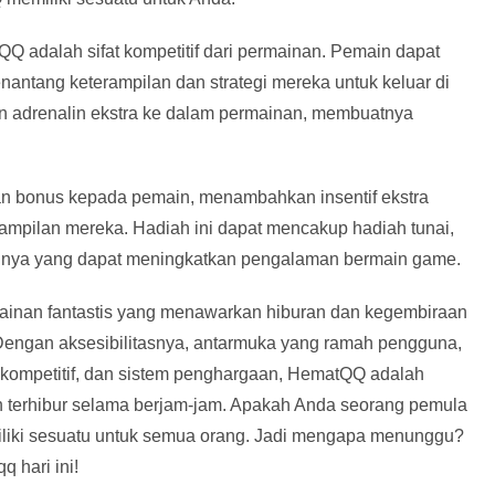
QQ adalah sifat kompetitif dari permainan. Pemain dapat
enantang keterampilan dan strategi mereka untuk keluar di
n adrenalin ekstra ke dalam permainan, membuatnya
n bonus kepada pemain, menambahkan insentif ekstra
ampilan mereka. Hadiah ini dapat mencakup hadiah tunai,
ainnya yang dapat meningkatkan pengalaman bermain game.
inan fantastis yang menawarkan hiburan dan kegembiraan
 Dengan aksesibilitasnya, antarmuka yang ramah pengguna,
kompetitif, dan sistem penghargaan, HematQQ adalah
 terhibur selama berjam-jam. Apakah Anda seorang pemula
iki sesuatu untuk semua orang. Jadi mengapa menunggu?
 hari ini!