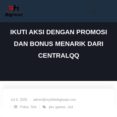
Skip
to
content
IKUTI AKSI DENGAN PROMOSI
DAN BONUS MENARIK DARI
CENTRALQQ
Jul 6, 2026
admin@mylittlebighead.com
Poker
,
Slot
pkv games
,
slot