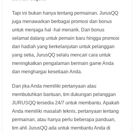
Tapi ini bukan hanya tentang permainan. JurusQQ
juga menawarkan berbagai promosi dan bonus
untuk menjaga hal -hal menarik. Dari bonus
selamat datang untuk pemain baru hingga promosi
dan hadiah yang berkelanjutan untuk pelanggan
yang setia, JurusQQ selalu mencari cara untuk
meningkatkan pengalaman bermain game Anda
dan menghargai kesetiaan Anda.
Dan jika Anda memiliki pertanyaan atau
membutuhkan bantuan, tim dukungan pelanggan
JURUSQQ tersedia 24/7 untuk membantu. Apakah
Anda memiliki masalah teknis, pertanyaan tentang
permainan, atau hanya perlu beberapa panduan,
tim ahli JurusQQ ada untuk membantu Anda di