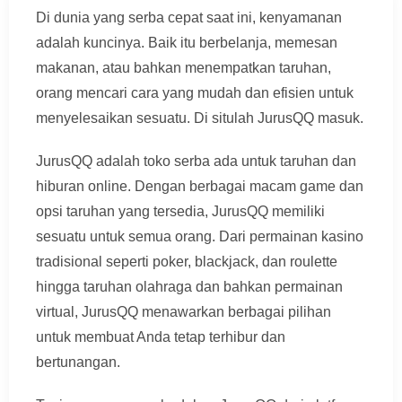
Di dunia yang serba cepat saat ini, kenyamanan
adalah kuncinya. Baik itu berbelanja, memesan
makanan, atau bahkan menempatkan taruhan,
orang mencari cara yang mudah dan efisien untuk
menyelesaikan sesuatu. Di situlah JurusQQ masuk.
JurusQQ adalah toko serba ada untuk taruhan dan
hiburan online. Dengan berbagai macam game dan
opsi taruhan yang tersedia, JurusQQ memiliki
sesuatu untuk semua orang. Dari permainan kasino
tradisional seperti poker, blackjack, dan roulette
hingga taruhan olahraga dan bahkan permainan
virtual, JurusQQ menawarkan berbagai pilihan
untuk membuat Anda tetap terhibur dan
bertunangan.