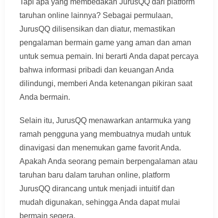
Tapi apa yang membedakan JurusQQ dari platform
taruhan online lainnya? Sebagai permulaan,
JurusQQ dilisensikan dan diatur, memastikan
pengalaman bermain game yang aman dan aman
untuk semua pemain. Ini berarti Anda dapat percaya
bahwa informasi pribadi dan keuangan Anda
dilindungi, memberi Anda ketenangan pikiran saat
Anda bermain.
Selain itu, JurusQQ menawarkan antarmuka yang
ramah pengguna yang membuatnya mudah untuk
dinavigasi dan menemukan game favorit Anda.
Apakah Anda seorang pemain berpengalaman atau
taruhan baru dalam taruhan online, platform
JurusQQ dirancang untuk menjadi intuitif dan
mudah digunakan, sehingga Anda dapat mulai
bermain segera.