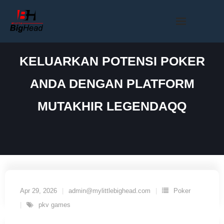
Skip
to
content
KELUARKAN POTENSI POKER
ANDA DENGAN PLATFORM
MUTAKHIR LEGENDAQQ
Apr 29, 2026
admin@mylittlebighead.com
Poker
pkv games