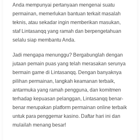
Anda mempunyai pertanyaan mengenai suatu
permainan, memerlukan bantuan terkait masalah
teknis, atau sekadar ingin memberikan masukan,
staf Lintasanqq yang ramah dan berpengetahuan
selalu siap membantu Anda.
Jadi mengapa menunggu? Bergabunglah dengan
jutaan pemain puas yang telah merasakan serunya
bermain game di Lintasanqq. Dengan banyaknya
pilihan permainan, langkah keamanan terbaik,
antarmuka yang ramah pengguna, dan komitmen
terhadap kepuasan pelanggan, Lintasanqq benar-
benar merupakan platform permainan online terbaik
untuk para penggemar kasino. Daftar hari ini dan
mulailah menang besar!