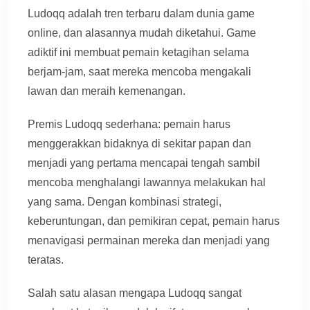
Ludoqq adalah tren terbaru dalam dunia game
online, dan alasannya mudah diketahui. Game
adiktif ini membuat pemain ketagihan selama
berjam-jam, saat mereka mencoba mengakali
lawan dan meraih kemenangan.
Premis Ludoqq sederhana: pemain harus
menggerakkan bidaknya di sekitar papan dan
menjadi yang pertama mencapai tengah sambil
mencoba menghalangi lawannya melakukan hal
yang sama. Dengan kombinasi strategi,
keberuntungan, dan pemikiran cepat, pemain harus
menavigasi permainan mereka dan menjadi yang
teratas.
Salah satu alasan mengapa Ludoqq sangat