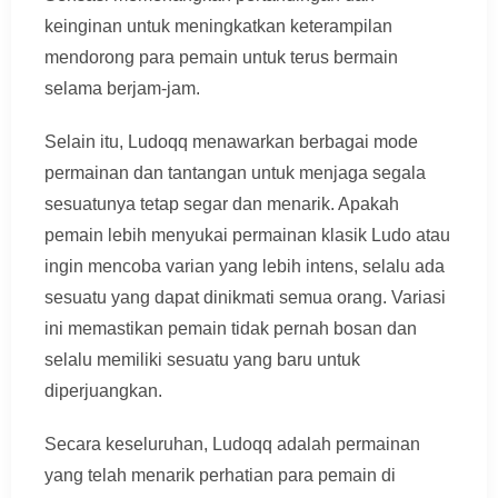
keinginan untuk meningkatkan keterampilan
mendorong para pemain untuk terus bermain
selama berjam-jam.
Selain itu, Ludoqq menawarkan berbagai mode
permainan dan tantangan untuk menjaga segala
sesuatunya tetap segar dan menarik. Apakah
pemain lebih menyukai permainan klasik Ludo atau
ingin mencoba varian yang lebih intens, selalu ada
sesuatu yang dapat dinikmati semua orang. Variasi
ini memastikan pemain tidak pernah bosan dan
selalu memiliki sesuatu yang baru untuk
diperjuangkan.
Secara keseluruhan, Ludoqq adalah permainan
yang telah menarik perhatian para pemain di