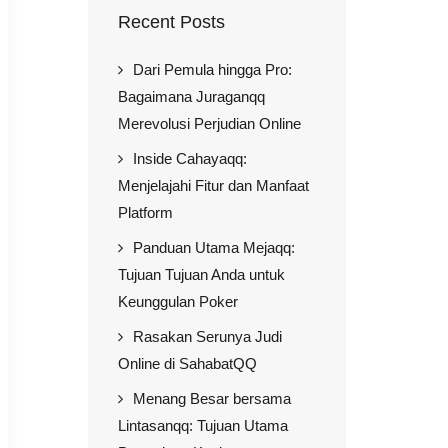
Recent Posts
Dari Pemula hingga Pro:
Bagaimana Juraganqq
Merevolusi Perjudian Online
Inside Cahayaqq:
Menjelajahi Fitur dan Manfaat
Platform
Panduan Utama Mejaqq:
Tujuan Tujuan Anda untuk
Keunggulan Poker
Rasakan Serunya Judi
Online di SahabatQQ
Menang Besar bersama
Lintasanqq: Tujuan Utama