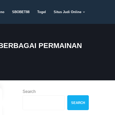
ino
SBOBET88
Togel
Situs Judi Online
BERBAGAI PERMAINAN
Search
SEARCH