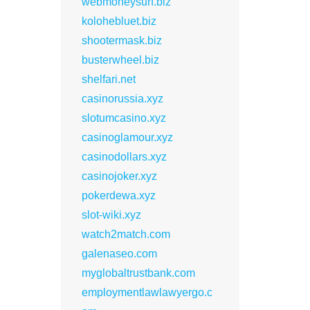
webmoneysurf.biz
kolohebluet.biz
shootermask.biz
busterwheel.biz
shelfari.net
casinorussia.xyz
slotumcasino.xyz
casinoglamour.xyz
casinodollars.xyz
casinojoker.xyz
pokerdewa.xyz
slot-wiki.xyz
watch2match.com
galenaseo.com
myglobaltrustbank.com
employmentlawlawyergo.c