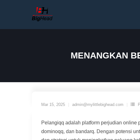
Skip
to
content
MENANGKAN BE
Mar 15, 2025
admin@mylittlebighead.com
P
Pelangiqq adalah platform perjudian online
dominoqq, dan bandarq. Dengan potensi unt