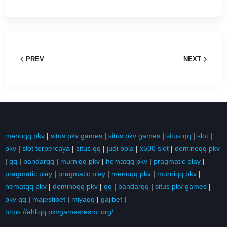
PREV
NEXT
menuqq pkv
|
situs pkv games
|
situs pkv games
|
situs qq
|
slot
|
pkv
|
slot terpercaya
|
situs qq
|
judi bola
|
x500 slot
|
dominoqq pkv
|
qq
|
bandarqq
|
murniqq pkv
|
hematqq pkv
|
pragmatic play
|
pragmatic play
|
pragmatic play
|
menuqq pkv
|
murniqq pkv
|
hematqq pkv
|
dominoqq pkv
|
qq
|
bandarqq
|
situs pkv games
|
pkv qq
|
majestibet
|
miyaqq
|
gajibet
|
https://ahliqq.pkvgamesresmi.org/