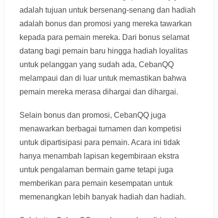
adalah tujuan untuk bersenang-senang dan hadiah
adalah bonus dan promosi yang mereka tawarkan
kepada para pemain mereka. Dari bonus selamat
datang bagi pemain baru hingga hadiah loyalitas
untuk pelanggan yang sudah ada, CebanQQ
melampaui dan di luar untuk memastikan bahwa
pemain mereka merasa dihargai dan dihargai.
Selain bonus dan promosi, CebanQQ juga
menawarkan berbagai turnamen dan kompetisi
untuk dipartisipasi para pemain. Acara ini tidak
hanya menambah lapisan kegembiraan ekstra
untuk pengalaman bermain game tetapi juga
memberikan para pemain kesempatan untuk
memenangkan lebih banyak hadiah dan hadiah.