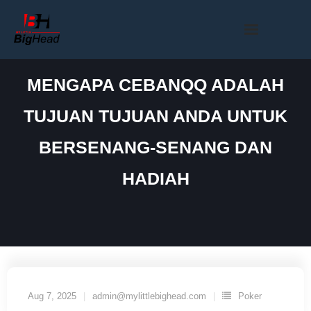
Skip
to
content
MENGAPA CEBANQQ ADALAH
TUJUAN TUJUAN ANDA UNTUK
BERSENANG-SENANG DAN
HADIAH
Aug 7, 2025
admin@mylittlebighead.com
Poker