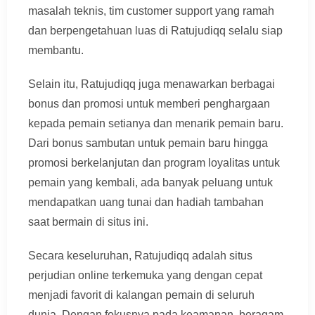
masalah teknis, tim customer support yang ramah
dan berpengetahuan luas di Ratujudiqq selalu siap
membantu.
Selain itu, Ratujudiqq juga menawarkan berbagai
bonus dan promosi untuk memberi penghargaan
kepada pemain setianya dan menarik pemain baru.
Dari bonus sambutan untuk pemain baru hingga
promosi berkelanjutan dan program loyalitas untuk
pemain yang kembali, ada banyak peluang untuk
mendapatkan uang tunai dan hadiah tambahan
saat bermain di situs ini.
Secara keseluruhan, Ratujudiqq adalah situs
perjudian online terkemuka yang dengan cepat
menjadi favorit di kalangan pemain di seluruh
dunia. Dengan fokusnya pada keamanan, beragam