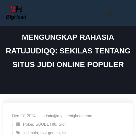
Skip
to
content
MENGUNGKAP RAHASIA
RATUJUDIQQ: SEKILAS TENTANG
SITUS JUDI ONLINE POPULER
Dec 27, 2024
admin@mylittlebighead.com
Poker
,
SBOBET88
,
Slot
judi bola
,
pkv games
,
slot