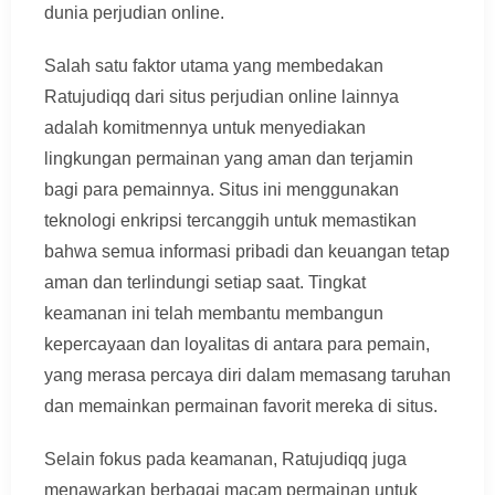
dunia perjudian online.
Salah satu faktor utama yang membedakan
Ratujudiqq dari situs perjudian online lainnya
adalah komitmennya untuk menyediakan
lingkungan permainan yang aman dan terjamin
bagi para pemainnya. Situs ini menggunakan
teknologi enkripsi tercanggih untuk memastikan
bahwa semua informasi pribadi dan keuangan tetap
aman dan terlindungi setiap saat. Tingkat
keamanan ini telah membantu membangun
kepercayaan dan loyalitas di antara para pemain,
yang merasa percaya diri dalam memasang taruhan
dan memainkan permainan favorit mereka di situs.
Selain fokus pada keamanan, Ratujudiqq juga
menawarkan berbagai macam permainan untuk