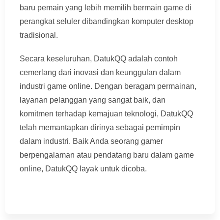
baru pemain yang lebih memilih bermain game di
perangkat seluler dibandingkan komputer desktop
tradisional.
Secara keseluruhan, DatukQQ adalah contoh
cemerlang dari inovasi dan keunggulan dalam
industri game online. Dengan beragam permainan,
layanan pelanggan yang sangat baik, dan
komitmen terhadap kemajuan teknologi, DatukQQ
telah memantapkan dirinya sebagai pemimpin
dalam industri. Baik Anda seorang gamer
berpengalaman atau pendatang baru dalam game
online, DatukQQ layak untuk dicoba.