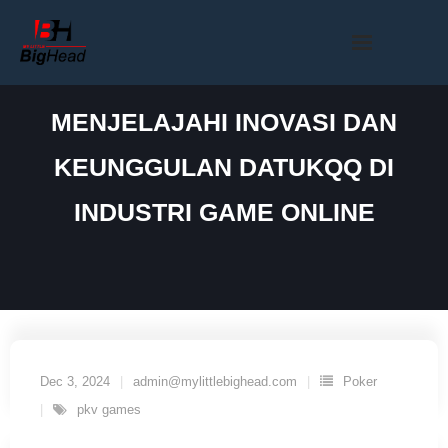
Skip
to
content
MENJELAJAHI INOVASI DAN
KEUNGGULAN DATUKQQ DI
INDUSTRI GAME ONLINE
Dec 3, 2024
admin@mylittlebighead.com
Poker
pkv games