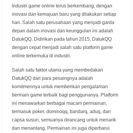
Industri game online terus berkembang, dengan
inovasi dan kemajuan baru yang dilakukan setiap
hari. Salah satu perusahaan yang menjadi garda
depan dalam inovasi dan keunggulan ini adalah
DatukQQ. Didirikan pada tahun 2015, DatukQQ
dengan cepat menjadi salah satu platform game
online terkemuka di industri.
Salah satu faktor utama yang membedakan
DatukQQ dari para pesaingnya adalah
komitmennya untuk memberikan pengalaman
bermain game terbaik bagi penggunanya. Platform
ini menawarkan berbagai macam permainan,
termasuk poker, dominoqq, bandarq, aduq, dan
capsa susun, semuanya dirancang untuk menarik
dan menantang. Permainan ini juga diperbarui