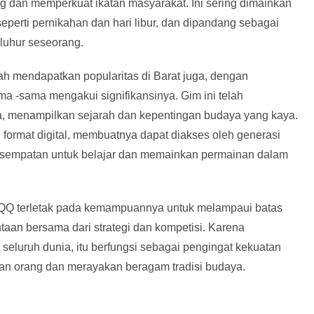
ng dan memperkuat ikatan masyarakat. Ini sering dimainkan
eperti pernikahan dan hari libur, dan dipandang sebagai
luhur seseorang.
ah mendapatkan popularitas di Barat juga, dengan
 -sama mengakui signifikansinya. Gim ini telah
, menampilkan sejarah dan kepentingan budaya yang kaya.
i format digital, membuatnya dapat diakses oleh generasi
kesempatan untuk belajar dan memainkan permainan dalam
niQQ terletak pada kemampuannya untuk melampaui batas
aan bersama dari strategi dan kompetisi. Karena
seluruh dunia, itu berfungsi sebagai pengingat kekuatan
kan orang dan merayakan beragam tradisi budaya.