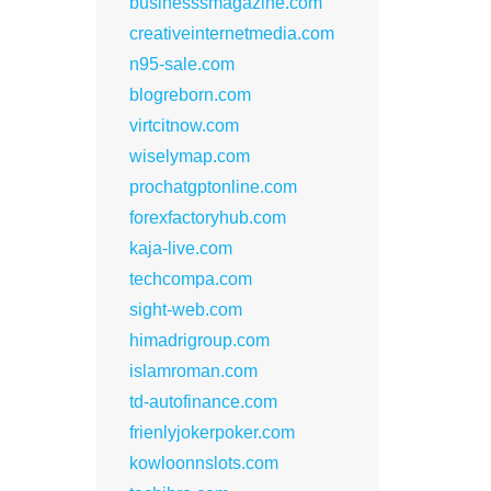
businesssmagazine.com
creativeinternetmedia.com
n95-sale.com
blogreborn.com
virtcitnow.com
wiselymap.com
prochatgptonline.com
forexfactoryhub.com
kaja-live.com
techcompa.com
sight-web.com
himadrigroup.com
islamroman.com
td-autofinance.com
frienlyjokerpoker.com
kowloonnslots.com