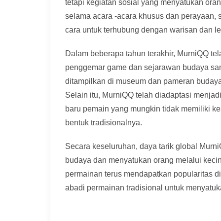
tetapi kegiatan sosial yang menyatukan ora
selama acara -acara khusus dan perayaan, s
cara untuk terhubung dengan warisan dan le
Dalam beberapa tahun terakhir, MurniQQ tel
penggemar game dan sejarawan budaya sama
ditampilkan di museum dan pameran budaya
Selain itu, MurniQQ telah diadaptasi menjad
baru pemain yang mungkin tidak memiliki 
bentuk tradisionalnya.
Secara keseluruhan, daya tarik global Mur
budaya dan menyatukan orang melalui kecint
permainan terus mendapatkan popularitas di 
abadi permainan tradisional untuk menyatu