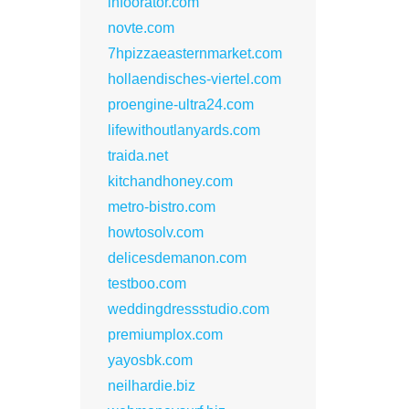
infoorator.com
novte.com
7hpizzaeasternmarket.com
hollaendisches-viertel.com
proengine-ultra24.com
lifewithoutlanyards.com
traida.net
kitchandhoney.com
metro-bistro.com
howtosolv.com
delicesdemanon.com
testboo.com
weddingdressstudio.com
premiumplox.com
yayosbk.com
neilhardie.biz