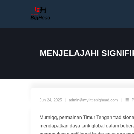
Skip
to
content
MENJELAJAHI SIGNIF
Jun 24, 2025
admin@mylittlebighead.com
P
Murniqq, permainan Timur Tengah tradisiona
mendapatkan daya tarik global dalam beberap