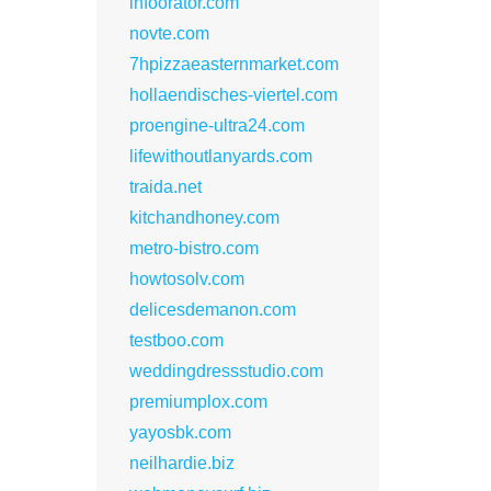
infoorator.com
novte.com
7hpizzaeasternmarket.com
hollaendisches-viertel.com
proengine-ultra24.com
lifewithoutlanyards.com
traida.net
kitchandhoney.com
metro-bistro.com
howtosolv.com
delicesdemanon.com
testboo.com
weddingdressstudio.com
premiumplox.com
yayosbk.com
neilhardie.biz