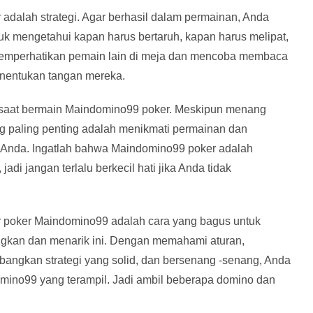
 adalah strategi. Agar berhasil dalam permainan, Anda
asuk mengetahui kapan harus bertaruh, kapan harus melipat,
 memperhatikan pemain lain di meja dan mencoba membaca
enentukan tangan mereka.
g saat bermain Maindomino99 poker. Meskipun menang
g paling penting adalah menikmati permainan dan
Anda. Ingatlah bahwa Maindomino99 poker adalah
di jangan terlalu berkecil hati jika Anda tidak
 poker Maindomino99 adalah cara yang bagus untuk
kan dan menarik ini. Dengan memahami aturan,
ngkan strategi yang solid, dan bersenang -senang, Anda
mino99 yang terampil. Jadi ambil beberapa domino dan