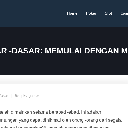
Home
Poker
Slot
Cas
R -DASAR: MEMULAI DENGAN M
Poker
pkv games
telah dimainkan selama berabad -abad. Ini adalah
untungan yang dapat dinikmati oleh orang -orang dari segala