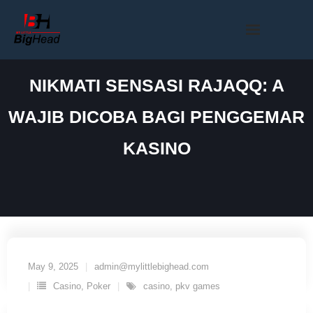
Skip
to
content
NIKMATI SENSASI RAJAQQ: A
WAJIB DICOBA BAGI PENGGEMAR
KASINO
May 9, 2025
admin@mylittlebighead.com
Casino
,
Poker
casino
,
pkv games