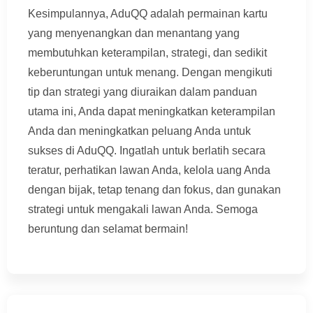
Kesimpulannya, AduQQ adalah permainan kartu
yang menyenangkan dan menantang yang
membutuhkan keterampilan, strategi, dan sedikit
keberuntungan untuk menang. Dengan mengikuti
tip dan strategi yang diuraikan dalam panduan
utama ini, Anda dapat meningkatkan keterampilan
Anda dan meningkatkan peluang Anda untuk
sukses di AduQQ. Ingatlah untuk berlatih secara
teratur, perhatikan lawan Anda, kelola uang Anda
dengan bijak, tetap tenang dan fokus, dan gunakan
strategi untuk mengakali lawan Anda. Semoga
beruntung dan selamat bermain!