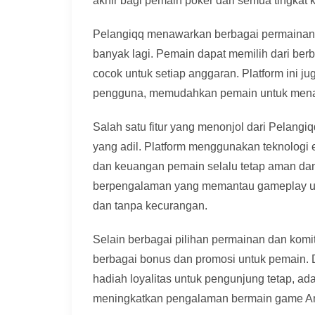
akhir bagi pemain poker dari semua tingkat 
Pelangiqq menawarkan berbagai permainan p
banyak lagi. Pemain dapat memilih dari be
cocok untuk setiap anggaran. Platform ini 
pengguna, memudahkan pemain untuk menav
Salah satu fitur yang menonjol dari Pelan
yang adil. Platform menggunakan teknologi 
dan keuangan pemain selalu tetap aman dan 
berpengalaman yang memantau gameplay un
dan tanpa kecurangan.
Selain berbagai pilihan permainan dan ko
berbagai bonus dan promosi untuk pemain. 
hadiah loyalitas untuk pengunjung tetap, a
meningkatkan pengalaman bermain game A