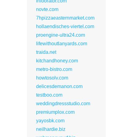
infoorator.com
novte.com
7hpizzaeasternmarket.com
hollaendisches-viertel.com
proengine-ultra24.com
lifewithoutlanyards.com
traida.net
kitchandhoney.com
metro-bistro.com
howtosolv.com
delicesdemanon.com
testboo.com
weddingdressstudio.com
premiumplox.com
yayosbk.com
neilhardie.biz