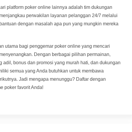
i platform poker online lainnya adalah tim dukungan
menjangkau perwakilan layanan pelanggan 24/7 melalui
uk bantuan dengan masalah apa pun yang mungkin mereka
han utama bagi penggemar poker online yang mencari
menyenangkan. Dengan berbagai pilihan permainan,
 adil, bonus dan promosi yang murah hati, dan dukungan
miliki semua yang Anda butuhkan untuk membawa
erikutnya. Jadi mengapa menunggu? Daftar dengan
e poker favorit Anda!