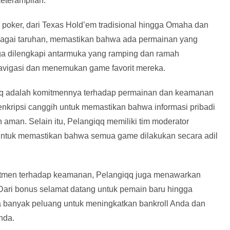
keterampilan.
oker, dari Texas Hold’em tradisional hingga Omaha dan
rbagai taruhan, memastikan bahwa ada permainan yang
juga dilengkapi antarmuka yang ramping dan ramah
igasi dan menemukan game favorit mereka.
giqq adalah komitmennya terhadap permainan dan keamanan
enkripsi canggih untuk memastikan bahwa informasi pribadi
aman. Selain itu, Pelangiqq memiliki tim moderator
tuk memastikan bahwa semua game dilakukan secara adil
mitmen terhadap keamanan, Pelangiqq juga menawarkan
Dari bonus selamat datang untuk pemain baru hingga
da banyak peluang untuk meningkatkan bankroll Anda dan
nda.