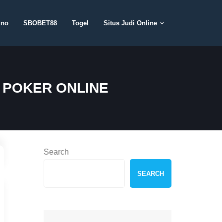
ino
SBOBET88
Togel
Situs Judi Online
 POKER ONLINE
Search
SEARCH