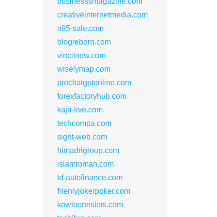
businesssmagazine.com
creativeinternetmedia.com
n95-sale.com
blogreborn.com
virtcitnow.com
wiselymap.com
prochatgptonline.com
forexfactoryhub.com
kaja-live.com
techcompa.com
sight-web.com
himadrigroup.com
islamroman.com
td-autofinance.com
frienlyjokerpoker.com
kowloonnslots.com