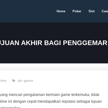
Home
Poker
Slot
Cas
UJUAN AKHIR BAGI PENGGEMAR
oker
pkv games
 yang mencari pengalaman bermain game terkemuka, tidak
 online ini dengan cepat mendapatkan reputasi sebagai tujuan