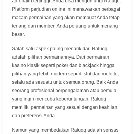
adrenalin tertinggi, Anda bisa mengunjungi Ratuqq.
Platform perjudian online ini menawarkan berbagai
macam permainan yang akan membuat Anda tetap
tenang dan memberi Anda peluang untuk menang
besar.
Salah satu aspek paling menarik dari Ratuqq
adalah pilihan permainannya. Dari permainan
kasino klasik seperti poker dan blackjack hingga
pilihan yang lebih modern seperti slot dan roulette,
selalu ada sesuatu untuk semua orang. Baik Anda
seorang profesional berpengalaman atau pemula
yang ingin mencoba keberuntungan, Ratuqq
memiliki permainan yang sesuai dengan keahlian
dan preferensi Anda.
Namun yang membedakan Ratuqq adalah sensasi