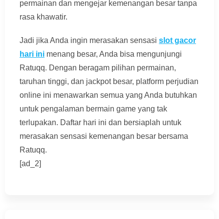
permainan dan mengejar kemenangan besar tanpa
rasa khawatir.
Jadi jika Anda ingin merasakan sensasi
slot gacor
hari ini
menang besar, Anda bisa mengunjungi
Ratuqq. Dengan beragam pilihan permainan,
taruhan tinggi, dan jackpot besar, platform perjudian
online ini menawarkan semua yang Anda butuhkan
untuk pengalaman bermain game yang tak
terlupakan. Daftar hari ini dan bersiaplah untuk
merasakan sensasi kemenangan besar bersama
Ratuqq.
[ad_2]