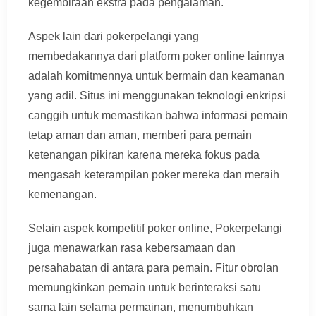
kegembiraan ekstra pada pengalaman.
Aspek lain dari pokerpelangi yang
membedakannya dari platform poker online lainnya
adalah komitmennya untuk bermain dan keamanan
yang adil. Situs ini menggunakan teknologi enkripsi
canggih untuk memastikan bahwa informasi pemain
tetap aman dan aman, memberi para pemain
ketenangan pikiran karena mereka fokus pada
mengasah keterampilan poker mereka dan meraih
kemenangan.
Selain aspek kompetitif poker online, Pokerpelangi
juga menawarkan rasa kebersamaan dan
persahabatan di antara para pemain. Fitur obrolan
memungkinkan pemain untuk berinteraksi satu
sama lain selama permainan, menumbuhkan