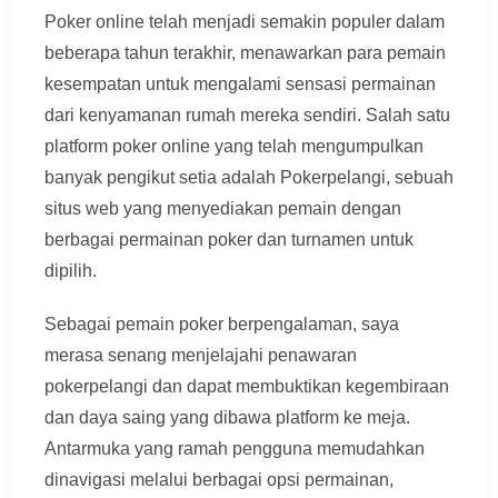
Poker online telah menjadi semakin populer dalam
beberapa tahun terakhir, menawarkan para pemain
kesempatan untuk mengalami sensasi permainan
dari kenyamanan rumah mereka sendiri. Salah satu
platform poker online yang telah mengumpulkan
banyak pengikut setia adalah Pokerpelangi, sebuah
situs web yang menyediakan pemain dengan
berbagai permainan poker dan turnamen untuk
dipilih.
Sebagai pemain poker berpengalaman, saya
merasa senang menjelajahi penawaran
pokerpelangi dan dapat membuktikan kegembiraan
dan daya saing yang dibawa platform ke meja.
Antarmuka yang ramah pengguna memudahkan
dinavigasi melalui berbagai opsi permainan,