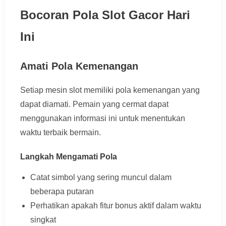
Bocoran Pola Slot Gacor Hari
Ini
Amati Pola Kemenangan
Setiap mesin slot memiliki pola kemenangan yang
dapat diamati. Pemain yang cermat dapat
menggunakan informasi ini untuk menentukan
waktu terbaik bermain.
Langkah Mengamati Pola
Catat simbol yang sering muncul dalam
beberapa putaran
Perhatikan apakah fitur bonus aktif dalam waktu
singkat