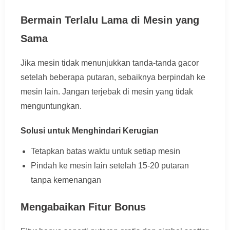
Bermain Terlalu Lama di Mesin yang
Sama
Jika mesin tidak menunjukkan tanda-tanda gacor
setelah beberapa putaran, sebaiknya berpindah ke
mesin lain. Jangan terjebak di mesin yang tidak
menguntungkan.
Solusi untuk Menghindari Kerugian
Tetapkan batas waktu untuk setiap mesin
Pindah ke mesin lain setelah 15-20 putaran
tanpa kemenangan
Mengabaikan Fitur Bonus