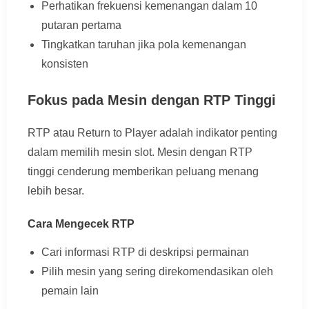
Perhatikan frekuensi kemenangan dalam 10
putaran pertama
Tingkatkan taruhan jika pola kemenangan
konsisten
Fokus pada Mesin dengan RTP Tinggi
RTP atau Return to Player adalah indikator penting
dalam memilih mesin slot. Mesin dengan RTP
tinggi cenderung memberikan peluang menang
lebih besar.
Cara Mengecek RTP
Cari informasi RTP di deskripsi permainan
Pilih mesin yang sering direkomendasikan oleh
pemain lain