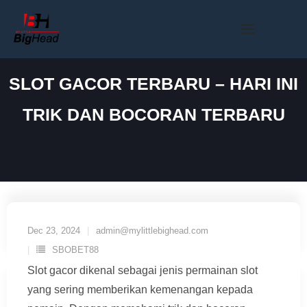
Skip
to
content
SLOT GACOR TERBARU – HARI INI
TRIK DAN BOCORAN TERBARU
Dec 23, 2024
admin@mylittlebighead.com
SBOBET88
Slot gacor dikenal sebagai jenis permainan slot
yang sering memberikan kemenangan kepada