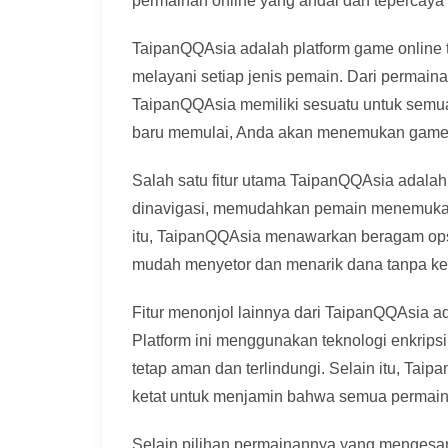
permainan online yang andal dan tepercaya 
TaipanQQAsia adalah platform game onlin
melayani setiap jenis pemain. Dari permainan
TaipanQQAsia memiliki sesuatu untuk semu
baru memulai, Anda akan menemukan game ya
Salah satu fitur utama TaipanQQAsia adala
dinavigasi, memudahkan pemain menemukan 
itu, TaipanQQAsia menawarkan beragam op
mudah menyetor dan menarik dana tanpa ke
Fitur menonjol lainnya dari TaipanQQAsia 
Platform ini menggunakan teknologi enkrip
tetap aman dan terlindungi. Selain itu, Ta
ketat untuk menjamin bahwa semua permaina
Selain pilihan permainannya yang mengesa