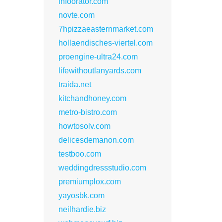
infoorator.com
novte.com
7hpizzaeasternmarket.com
hollaendisches-viertel.com
proengine-ultra24.com
lifewithoutlanyards.com
traida.net
kitchandhoney.com
metro-bistro.com
howtosolv.com
delicesdemanon.com
testboo.com
weddingdressstudio.com
premiumplox.com
yayosbk.com
neilhardie.biz