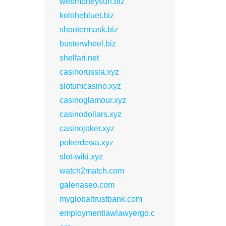
webmoneysurf.biz
kolohebluet.biz
shootermask.biz
busterwheel.biz
shelfari.net
casinorussia.xyz
slotumcasino.xyz
casinoglamour.xyz
casinodollars.xyz
casinojoker.xyz
pokerdewa.xyz
slot-wiki.xyz
watch2match.com
galenaseo.com
myglobaltrustbank.com
employmentlawlawyergo.c