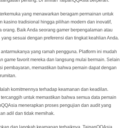
sangatlah penting. Di sinilah TaipanQQAsia berperan.
e terkemuka yang menawarkan beragam permainan untuk
 kasino tradisional hingga pilihan modern dan inovatif,
a orang. Baik Anda seorang gamer berpengalaman atau
ng sesuai dengan preferensi dan tingkat keahlian Anda.
h antarmukanya yang ramah pengguna. Platform ini mudah
game favorit mereka dan langsung mulai bermain. Selain
si pembayaran, memastikan bahwa pemain dapat dengan
rumitan.
adalah komitmennya terhadap keamanan dan keadilan.
si tercanggih untuk memastikan bahwa semua data pemain
ipanQQAsia menerapkan proses pengujian dan audit yang
n adil dan tidak memihak.
nkan dan langkah keamanan terbaiknya, TaipanQQAsia