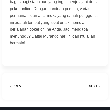
bagus bagi siapa pun yang ingin menjelajahi dunia
poker online. Dengan panduan pemula, variasi
permainan, dan antarmuka yang ramah pengguna,
ini adalah tempat yang tepat untuk memulai
perjalanan poker online Anda. Jadi mengapa
menunggu? Daftar Murahqq hari ini dan mulailah
bermain!
PREV
NEXT