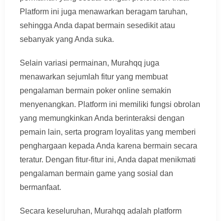
Platform ini juga menawarkan beragam taruhan,
sehingga Anda dapat bermain sesedikit atau
sebanyak yang Anda suka.
Selain variasi permainan, Murahqq juga
menawarkan sejumlah fitur yang membuat
pengalaman bermain poker online semakin
menyenangkan. Platform ini memiliki fungsi obrolan
yang memungkinkan Anda berinteraksi dengan
pemain lain, serta program loyalitas yang memberi
penghargaan kepada Anda karena bermain secara
teratur. Dengan fitur-fitur ini, Anda dapat menikmati
pengalaman bermain game yang sosial dan
bermanfaat.
Secara keseluruhan, Murahqq adalah platform