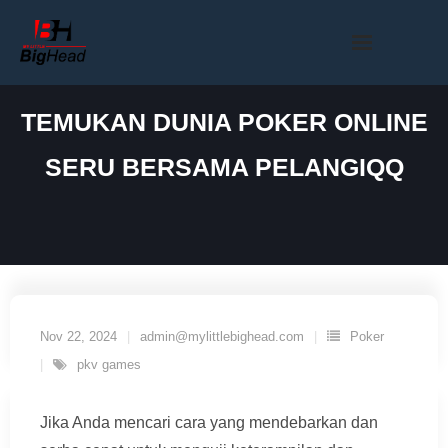
Skip
to
content
TEMUKAN DUNIA POKER ONLINE
SERU BERSAMA PELANGIQQ
Nov 22, 2024
admin@mylittlebighead.com
Poker
pkv games
Jika Anda mencari cara yang mendebarkan dan