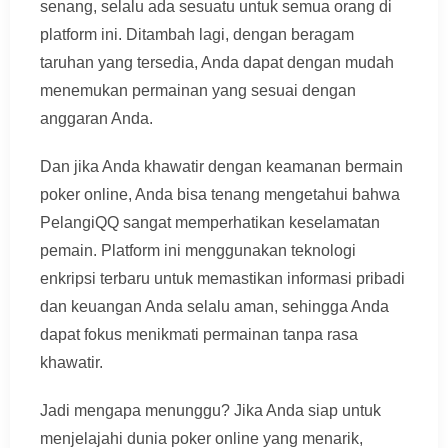
senang, selalu ada sesuatu untuk semua orang di
platform ini. Ditambah lagi, dengan beragam
taruhan yang tersedia, Anda dapat dengan mudah
menemukan permainan yang sesuai dengan
anggaran Anda.
Dan jika Anda khawatir dengan keamanan bermain
poker online, Anda bisa tenang mengetahui bahwa
PelangiQQ sangat memperhatikan keselamatan
pemain. Platform ini menggunakan teknologi
enkripsi terbaru untuk memastikan informasi pribadi
dan keuangan Anda selalu aman, sehingga Anda
dapat fokus menikmati permainan tanpa rasa
khawatir.
Jadi mengapa menunggu? Jika Anda siap untuk
menjelajahi dunia poker online yang menarik,