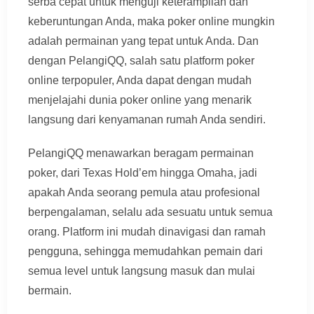
serba cepat untuk menguji keterampilan dan
keberuntungan Anda, maka poker online mungkin
adalah permainan yang tepat untuk Anda. Dan
dengan PelangiQQ, salah satu platform poker
online terpopuler, Anda dapat dengan mudah
menjelajahi dunia poker online yang menarik
langsung dari kenyamanan rumah Anda sendiri.
PelangiQQ menawarkan beragam permainan
poker, dari Texas Hold’em hingga Omaha, jadi
apakah Anda seorang pemula atau profesional
berpengalaman, selalu ada sesuatu untuk semua
orang. Platform ini mudah dinavigasi dan ramah
pengguna, sehingga memudahkan pemain dari
semua level untuk langsung masuk dan mulai
bermain.