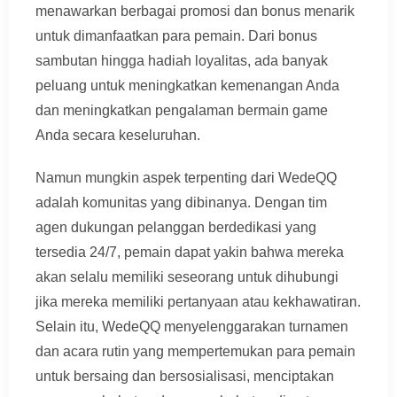
menawarkan berbagai promosi dan bonus menarik
untuk dimanfaatkan para pemain. Dari bonus
sambutan hingga hadiah loyalitas, ada banyak
peluang untuk meningkatkan kemenangan Anda
dan meningkatkan pengalaman bermain game
Anda secara keseluruhan.
Namun mungkin aspek terpenting dari WedeQQ
adalah komunitas yang dibinanya. Dengan tim
agen dukungan pelanggan berdedikasi yang
tersedia 24/7, pemain dapat yakin bahwa mereka
akan selalu memiliki seseorang untuk dihubungi
jika mereka memiliki pertanyaan atau kekhawatiran.
Selain itu, WedeQQ menyelenggarakan turnamen
dan acara rutin yang mempertemukan para pemain
untuk bersaing dan bersosialisasi, menciptakan