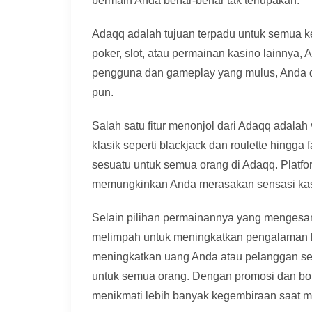
bermain Anda benar-benar tak terlupakan.
Adaqq adalah tujuan terpadu untuk semua k
poker, slot, atau permainan kasino lainny
pengguna dan gameplay yang mulus, Anda d
pun.
Salah satu fitur menonjol dari Adaqq adalah
klasik seperti blackjack dan roulette hingga 
sesuatu untuk semua orang di Adaqq. Platf
memungkinkan Anda merasakan sensasi kas
Selain pilihan permainannya yang menges
melimpah untuk meningkatkan pengalaman b
meningkatkan uang Anda atau pelanggan set
untuk semua orang. Dengan promosi dan b
menikmati lebih banyak kegembiraan saat m