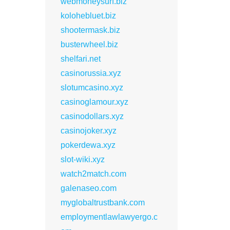
webmoneysurf.biz
kolohebluet.biz
shootermask.biz
busterwheel.biz
shelfari.net
casinorussia.xyz
slotumcasino.xyz
casinoglamour.xyz
casinodollars.xyz
casinojoker.xyz
pokerdewa.xyz
slot-wiki.xyz
watch2match.com
galenaseo.com
myglobaltrustbank.com
employmentlawlawyergo.c