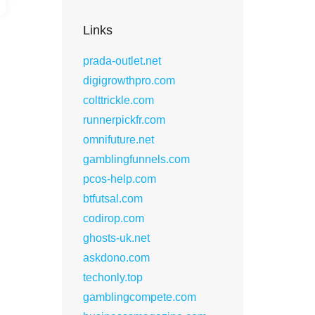
Links
prada-outlet.net
digigrowthpro.com
colttrickle.com
runnerpickfr.com
omnifuture.net
gamblingfunnels.com
pcos-help.com
btfutsal.com
codirop.com
ghosts-uk.net
askdono.com
techonly.top
gamblingcompete.com