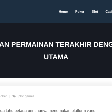
Home
Poker
Slot
Cas
N PERMAINAN TERAKHIR DEN
UTAMA
oker
pkv games
da tahu betapa pentingnya menemukan platform yang