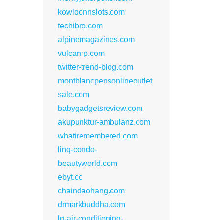
kowloonnslots.com
techibro.com
alpinemagazines.com
vulcanrp.com
twitter-trend-blog.com
montblancpensonlineoutlet
sale.com
babygadgetsreview.com
akupunktur-ambulanz.com
whatiremembered.com
linq-condo-
beautyworld.com
ebyt.cc
chaindaohang.com
drmarkbuddha.com
lg-air-conditioning-