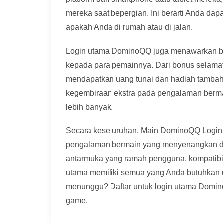
mereka saat bepergian. Ini berarti Anda dap
apakah Anda di rumah atau di jalan.
Login utama DominoQQ juga menawarkan be
kepada para pemainnya. Dari bonus selamat 
mendapatkan uang tunai dan hadiah tambaha
kegembiraan ekstra pada pengalaman berm
lebih banyak.
Secara keseluruhan, Main DominoQQ Login a
pengalaman bermain yang menyenangkan dan
antarmuka yang ramah pengguna, kompatibil
utama memiliki semua yang Anda butuhkan 
menunggu? Daftar untuk login utama Domin
game.