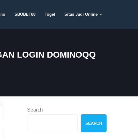
ino
SBOBET88
Togel
Situs Judi Online
GAN LOGIN DOMINOQQ
Search
SEARCH