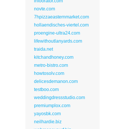
infoorator.com
novte.com
7hpizzaeasternmarket.com
hollaendisches-viertel.com
proengine-ultra24.com
lifewithoutlanyards.com
traida.net
kitchandhoney.com
metro-bistro.com
howtosolv.com
delicesdemanon.com
testboo.com
weddingdressstudio.com
premiumplox.com
yayosbk.com
neilhardie.biz