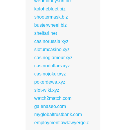
webmoneysurf.biz
kolohebluet.biz
shootermask.biz
busterwheel.biz
shelfari.net
casinorussia.xyz
slotumcasino.xyz
casinoglamour.xyz
casinodollars.xyz
casinojoker.xyz
pokerdewa.xyz
slot-wiki.xyz
watch2match.com
galenaseo.com
myglobaltrustbank.com
employmentlawlawyergo.c