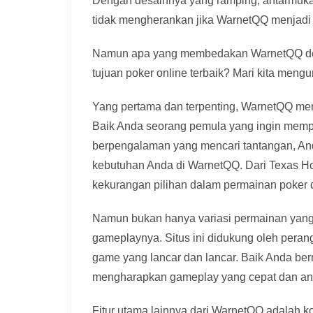
Dengan desainnya yang ramping, antarmuka
tidak mengherankan jika WarnetQQ menjadi 
Namun apa yang membedakan WarnetQQ deng
tujuan poker online terbaik? Mari kita men
Yang pertama dan terpenting, WarnetQQ men
Baik Anda seorang pemula yang ingin mempel
berpengalaman yang mencari tantangan, A
kebutuhan Anda di WarnetQQ. Dari Texas Ho
kekurangan pilihan dalam permainan poker 
Namun bukan hanya variasi permainan yang
gameplaynya. Situs ini didukung oleh pera
game yang lancar dan lancar. Baik Anda berm
mengharapkan gameplay yang cepat dan anda
Fitur utama lainnya dari WarnetQQ adalah k