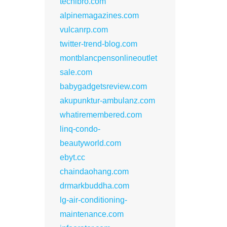
techibro.com
alpinemagazines.com
vulcanrp.com
twitter-trend-blog.com
montblancpensonlineoutlet
sale.com
babygadgetsreview.com
akupunktur-ambulanz.com
whatiremembered.com
linq-condo-
beautyworld.com
ebyt.cc
chaindaohang.com
drmarkbuddha.com
lg-air-conditioning-
maintenance.com