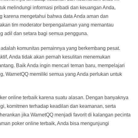
uk melindungi informasi pribadi dan keuangan Anda,
ng karena mengetahui bahwa data Anda aman dan
rjakan tim moderator berpengalaman yang memantau
g adil dan setara bagi semua pengguna.
 adalah komunitas pemainnya yang berkembang pesat.
tif, Anda tidak akan pernah kesulitan menemukan
tantang. Baik Anda ingin mencari teman baru, mempelajari
ang, WarnetQQ memiliki semua yang Anda perlukan untuk
er online terbaik karena suatu alasan. Dengan banyaknya
nggi, komitmen terhadap keadilan dan keamanan, serta
erankan jika WarnetQQ menjadi favorit di kalangan pecinta
laman poker online terbaik, Anda bisa mengunjungi