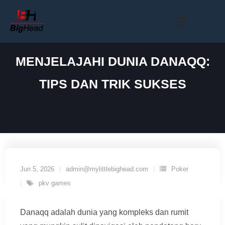
Skip
to
content
MENJELAJAHI DUNIA DANAQQ:
TIPS DAN TRIK SUKSES
Jun 5, 2026
admin@mylittlebighead.com
Poker
pkv games
Danaqq adalah dunia yang kompleks dan rumit