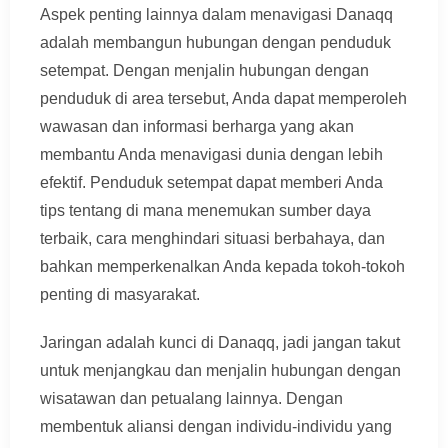
Aspek penting lainnya dalam menavigasi Danaqq
adalah membangun hubungan dengan penduduk
setempat. Dengan menjalin hubungan dengan
penduduk di area tersebut, Anda dapat memperoleh
wawasan dan informasi berharga yang akan
membantu Anda menavigasi dunia dengan lebih
efektif. Penduduk setempat dapat memberi Anda
tips tentang di mana menemukan sumber daya
terbaik, cara menghindari situasi berbahaya, dan
bahkan memperkenalkan Anda kepada tokoh-tokoh
penting di masyarakat.
Jaringan adalah kunci di Danaqq, jadi jangan takut
untuk menjangkau dan menjalin hubungan dengan
wisatawan dan petualang lainnya. Dengan
membentuk aliansi dengan individu-individu yang