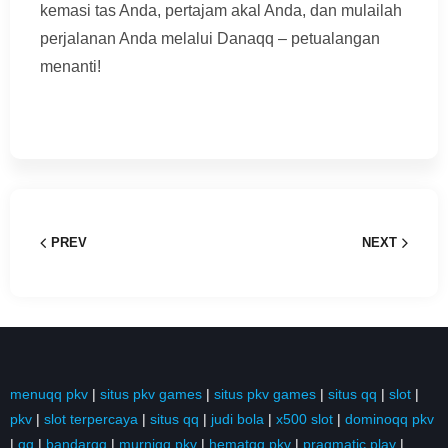
kemasi tas Anda, pertajam akal Anda, dan mulailah
perjalanan Anda melalui Danaqq – petualangan
menanti!
PREV
NEXT
menuqq pkv
|
situs pkv games
|
situs pkv games
|
situs qq
|
slot
|
pkv
|
slot terpercaya
|
situs qq
|
judi bola
|
x500 slot
|
dominoqq pkv
|
qq
|
bandarqq
|
murniqq pkv
|
hematqq pkv
|
pragmatic play
|