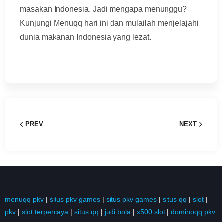
masakan Indonesia. Jadi mengapa menunggu?
Kunjungi Menuqq hari ini dan mulailah menjelajahi
dunia makanan Indonesia yang lezat.
PREV
NEXT
menuqq pkv
|
situs pkv games
|
situs pkv games
|
situs qq
|
slot
|
pkv
|
slot terpercaya
|
situs qq
|
judi bola
|
x500 slot
|
dominoqq pkv