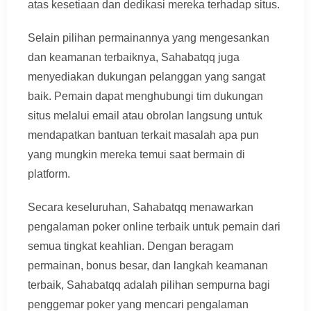
atas kesetiaan dan dedikasi mereka terhadap situs.
Selain pilihan permainannya yang mengesankan
dan keamanan terbaiknya, Sahabatqq juga
menyediakan dukungan pelanggan yang sangat
baik. Pemain dapat menghubungi tim dukungan
situs melalui email atau obrolan langsung untuk
mendapatkan bantuan terkait masalah apa pun
yang mungkin mereka temui saat bermain di
platform.
Secara keseluruhan, Sahabatqq menawarkan
pengalaman poker online terbaik untuk pemain dari
semua tingkat keahlian. Dengan beragam
permainan, bonus besar, dan langkah keamanan
terbaik, Sahabatqq adalah pilihan sempurna bagi
penggemar poker yang mencari pengalaman